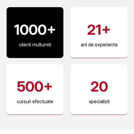
1000+
21+
clienti multumiti
ani de experienta
din peste 20
si zeci de mii de ore
500+
20
domenii de
de lucru
activitate
cursuri efectuate
specialisti
cu o experienta