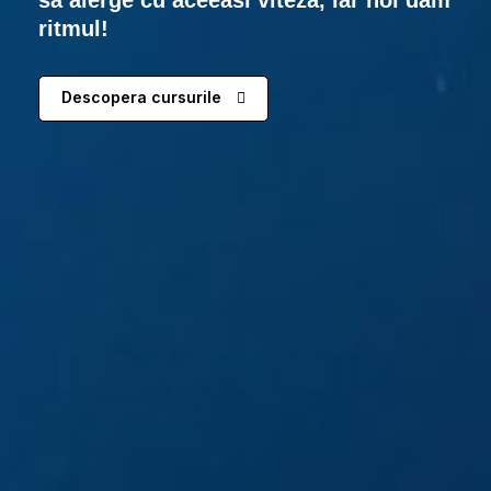
sa alerge cu aceeasi viteza, iar noi dam
ritmul!
Descopera cursurile